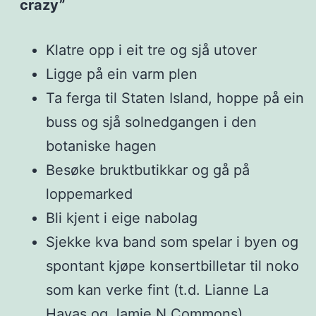
crazy”
Klatre opp i eit tre og sjå utover
Ligge på ein varm plen
Ta ferga til Staten Island, hoppe på ein
buss og sjå solnedgangen i den
botaniske hagen
Besøke bruktbutikkar og gå på
loppemarked
Bli kjent i eige nabolag
Sjekke kva band som spelar i byen og
spontant kjøpe konsertbilletar til noko
som kan verke fint (t.d. Lianne La
Havas og Jamie N Commons)