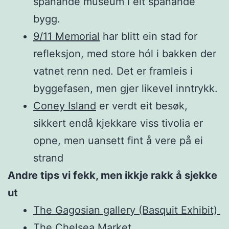
spanande museum i eit spanande
bygg.
9/11 Memorial
har blitt ein stad for
refleksjon, med store hól i bakken der
vatnet renn ned. Det er framleis i
byggefasen, men gjer likevel inntrykk.
Coney Island
er verdt eit besøk,
sikkert endå kjekkare viss tivolia er
opne, men uansett fint å vere på ei
strand
Andre tips vi fekk, men ikkje rakk å sjekke
ut
The Gagosian gallery (Basquit Exhibit)
The Chelsea Market