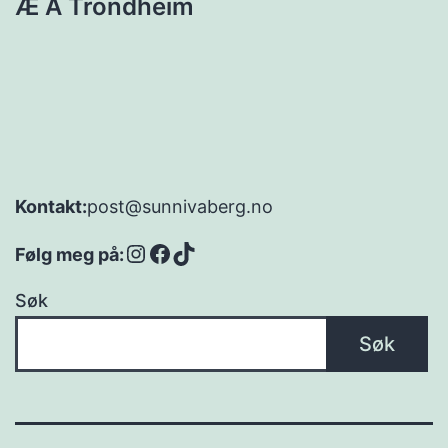
Æ Å Trondheim
post@sunnivaberg.no
Kontakt:
Instagram
Facebook
TikTok
Følg meg på:
Søk
Søk