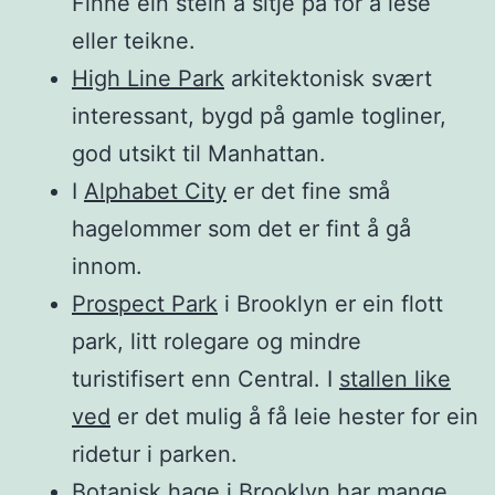
Finne ein stein å sitje på for å lese
eller teikne.
High Line Park
arkitektonisk svært
interessant, bygd på gamle togliner,
god utsikt til Manhattan.
I
Alphabet City
er det fine små
hagelommer som det er fint å gå
innom.
Prospect Park
i Brooklyn er ein flott
park, litt rolegare og mindre
turistifisert enn Central. I
stallen like
ved
er det mulig å få leie hester for ein
ridetur i parken.
Botanisk hage i Brooklyn
har mange