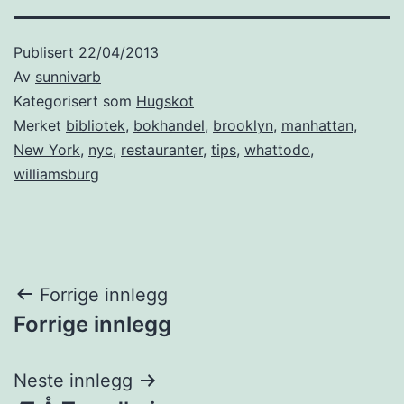
Publisert
22/04/2013
Av
sunnivarb
Kategorisert som
Hugskot
Merket
bibliotek
,
bokhandel
,
brooklyn
,
manhattan
,
New York
,
nyc
,
restauranter
,
tips
,
whattodo
,
williamsburg
Innleggsnavigasjon
Forrige innlegg
Forrige innlegg
Neste innlegg