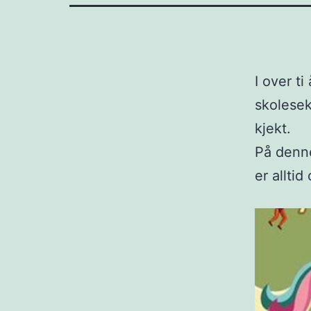
I over t
skolesek
kjekt.
På denne
er allti