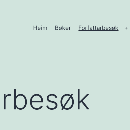
Heim
Bøker
Forfattarbesøk
Å
m
arbesøk