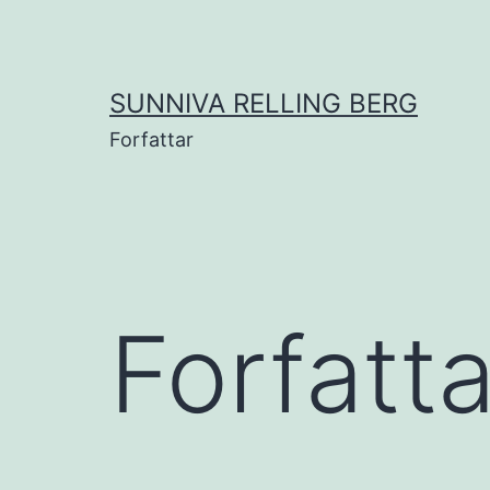
Gå
til
innhold
SUNNIVA RELLING BERG
Forfattar
Forfatt