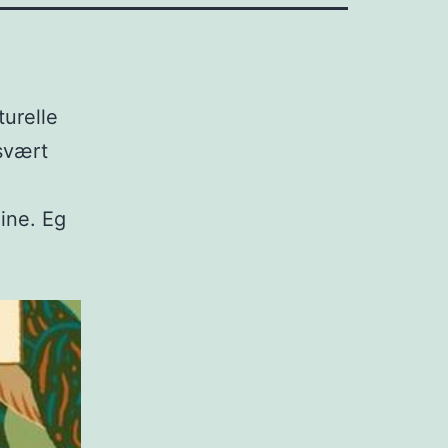
turelle
 svært
ine. Eg