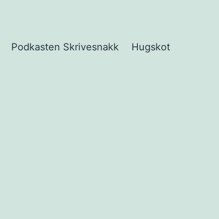
Podkasten Skrivesnakk
Hugskot
pne
eny