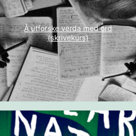
Å utforske verda med ord
(skrivekurs)