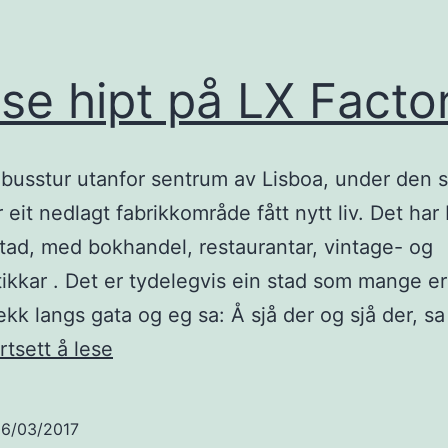
se hipt på LX Facto
n busstur utanfor sentrum av Lisboa, under den 
 eit nedlagt fabrikkområde fått nytt liv. Det har b
stad, med bokhandel, restaurantar, vintage- og
ikkar . Det er tydelegvis ein stad som mange e
ekk langs gata og eg sa: Å sjå der og sjå der, sa
Passe
rtsett å lese
hipt
på
6/03/2017