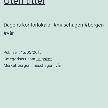
Uten tittel
Dagens kontorlokaler #musehagen #bergen
#vår
Publisert
15/05/2015
Kategorisert som
Hugskot
Merket
bergen
,
musehagen
,
vår