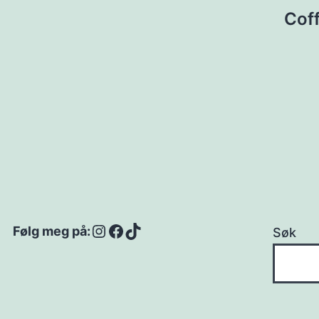
sjon
Coff
Instagram
Facebook
TikTok
Følg meg på:
Søk