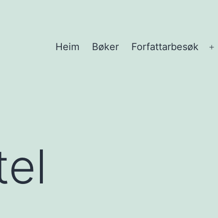
Heim
Bøker
Forfattarbesøk
Å
m
tel