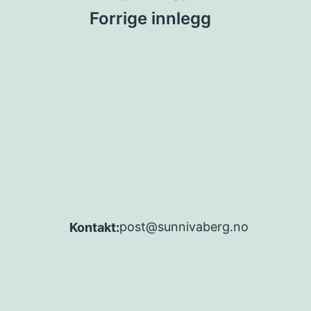
Innleggsnaviga
Forrige innlegg
post@sunnivaberg.no
Kontakt: