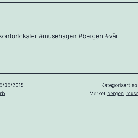
kontorlokaler #musehagen #bergen #vår
5/05/2015
Kategorisert s
rb
Merket
bergen
,
mus