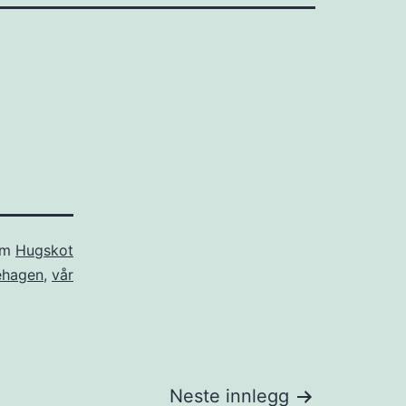
om
Hugskot
ehagen
,
vår
Neste innlegg