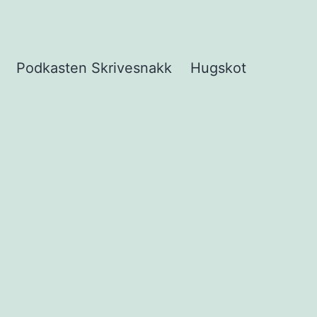
Podkasten Skrivesnakk
Hugskot
pne
eny