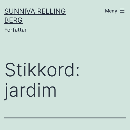
Gå
SUNNIVA RELLING
Meny
til
BERG
innhold
Forfattar
Stikkord:
jardim