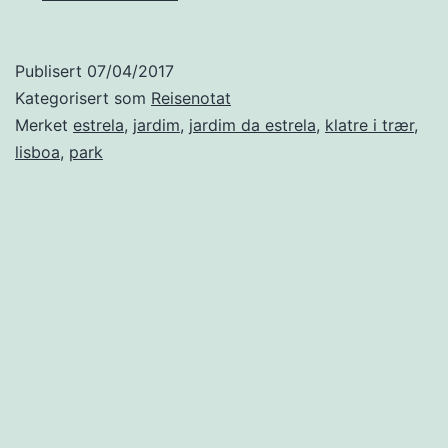
ikke
det
Publisert
07/04/2017
fint
Kategorisert som
Reisenotat
da?
Merket
estrela
,
jardim
,
jardim da estrela
,
klatre i trær
,
lisboa
,
park
Det
er
jo
sånt
du
kan
blogge
om