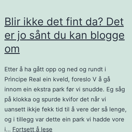
Blir ikke det fint da? Det
er jo sånt du kan blogge
om
Etter å ha gått opp og ned og rundt i
Prìncipe Real ein kveld, foreslo V å gå
innom ein ekstra park før vi snudde. Eg såg
på klokka og spurde kvifor det når vi
uansett ikkje fekk tid til å vere der så lenge,
og i tillegg var dette ein park vi hadde vore
Blir
i…
Fortsett å lese