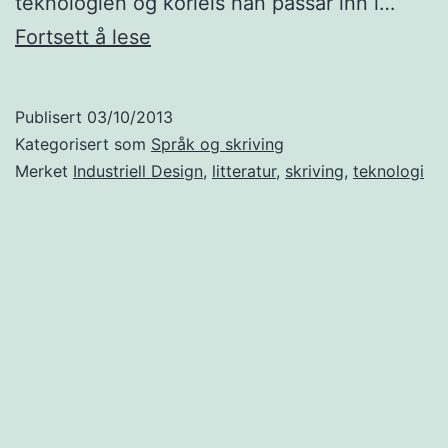
teknologien og korleis han passar inn i…
Fortellingar
Fortsett å lese
om
framtida
Publisert
03/10/2013
Kategorisert som
Språk og skriving
Merket
Industriell Design
,
litteratur
,
skriving
,
teknologi