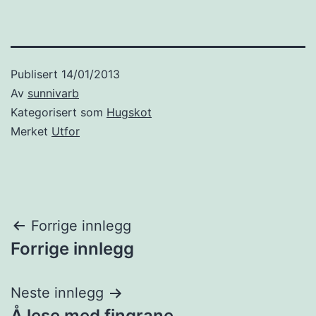
Publisert
14/01/2013
Av
sunnivarb
Kategorisert som
Hugskot
Merket
Utfor
Innleggsnavigasjon
Forrige innlegg
Forrige innlegg
Neste innlegg
Å lese med fingrane