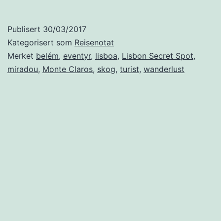
hemmeleg
stad
Publisert
30/03/2017
i
Kategorisert som
Reisenotat
Lisboa
Merket
belém
,
eventyr
,
lisboa
,
Lisbon Secret Spot
,
miradou
,
Monte Claros
,
skog
,
turist
,
wanderlust