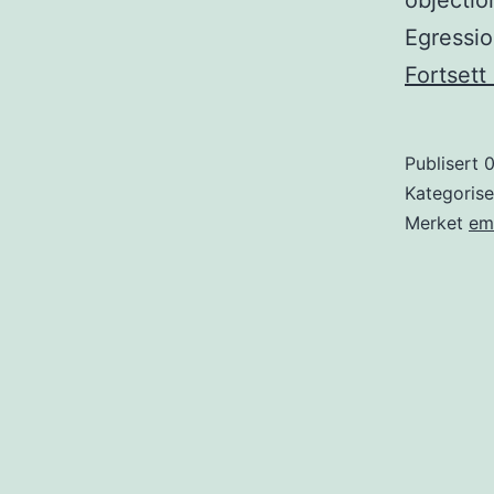
objectio
Egression
Fortsett
Publisert
0
Kategoris
Merket
em