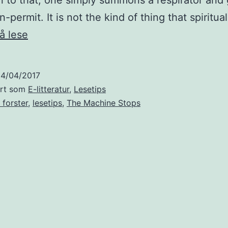
n to that; one simply summons a respirator and 
-permit. It is not the kind of thing that spiritua
The
 å lese
question
shocked
4/04/2017
her
ert som
E-litteratur
,
Lesetips
beyond
 forster
,
lesetips
,
The Machine Stops
measure