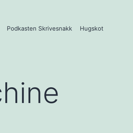
Podkasten Skrivesnakk
Hugskot
pne
eny
hine