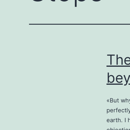
The
be
«But why
perfectl
earth. I