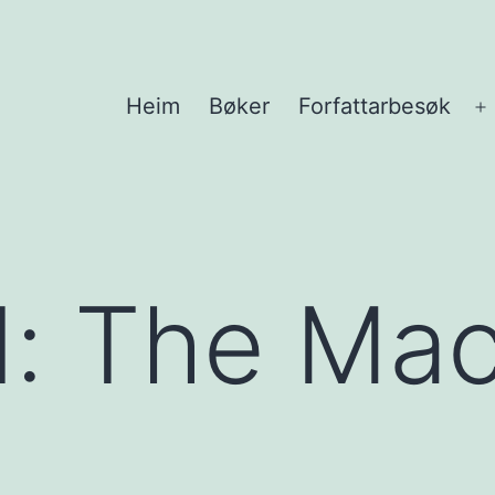
Heim
Bøker
Forfattarbesøk
Å
m
d:
The Mac