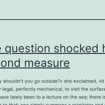
 question shocked 
yond measure
 shouldn’t you go outside?» she exclaimed, «It 
y legal, perfectly mechanical, to visit the surfac
 have lately been to a lecture on the sea; there i