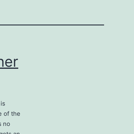
her
is
e of the
s no