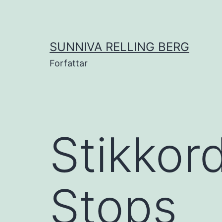
Gå
til
innhold
SUNNIVA RELLING BERG
Forfattar
Stikkor
Stops