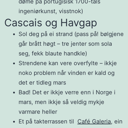
døme på portugisisk 1700-tals
ingeniørkunst, visstnok)
Cascais og Havgap
Sol deg på ei strand (pass på! bølgjene
går brått høgt – tre jenter som sola
seg, fekk blaute handkle)
Strendene kan vere overfylte – ikkje
noko problem når vinden er kald og
det er tidleg mars
Bad! Det er ikkje verre enn i Norge i
mars, men ikkje så veldig mykje
varmare heller
Et på takterrassen til
Café Galeria
, ein