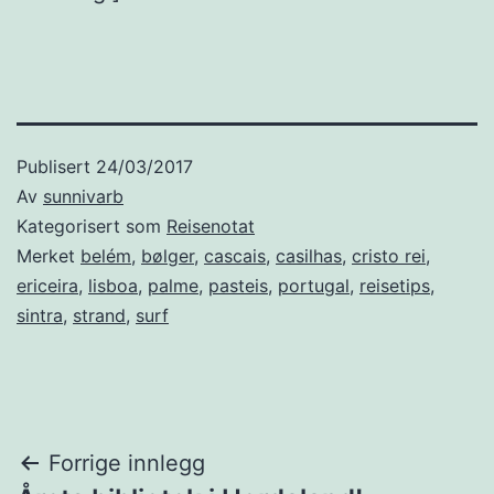
Publisert
24/03/2017
Av
sunnivarb
Kategorisert som
Reisenotat
Merket
belém
,
bølger
,
cascais
,
casilhas
,
cristo rei
,
ericeira
,
lisboa
,
palme
,
pasteis
,
portugal
,
reisetips
,
sintra
,
strand
,
surf
Innleggsnavigasjon
Forrige innlegg