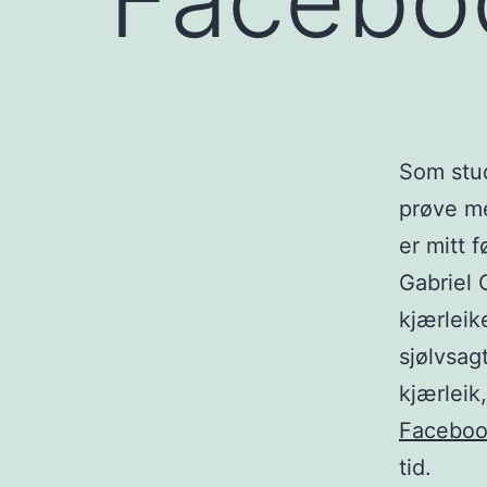
Som stud
prøve me
er mitt f
Gabriel 
kjærleik
sjølvsag
kjærleik
Facebo
tid.