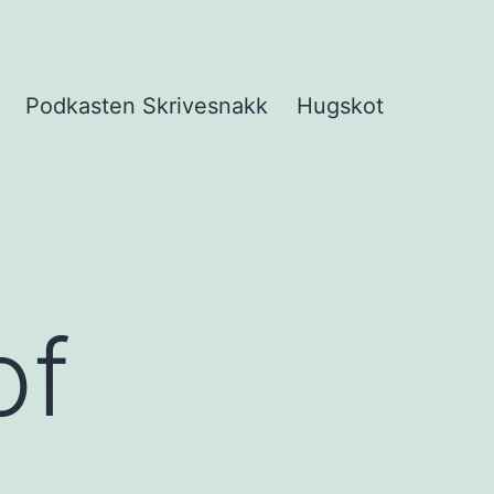
Podkasten Skrivesnakk
Hugskot
pne
eny
of