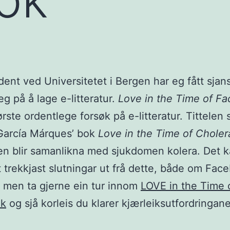
ent ved Universitetet i Bergen har eg fått sjans
g på å lage e-litteratur.
Love in the Time of F
ørste ordentlege forsøk på e-litteratur. Tittelen 
García Márques’ bok
Love in the Time of Choler
en blir samanlikna med sjukdomen kolera.
Det 
t trekkjast slutningar ut frå dette, både om Fac
, men ta gjerne ein tur innom
LOVE in the Time 
ok
og sjå korleis du klarer kjærleiksutfordringane