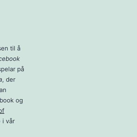
en til å
acebook
spelar på
a
, der
kan
ebook og
of
 i vår