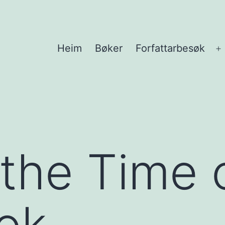
Heim
Bøker
Forfattarbesøk
Å
m
 the Time 
ok