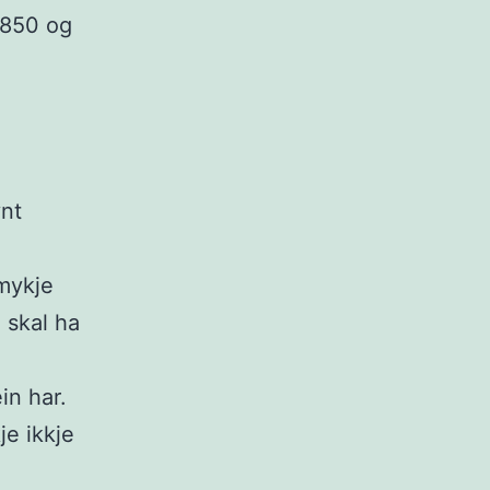
1850 og
ynt
 mykje
 skal ha
in har.
je ikkje