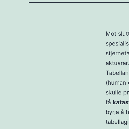
Mot slut
spesiali
stjerneta
aktuarar
Tabella
(human c
skulle pr
få
katast
byrja å 
tabellag