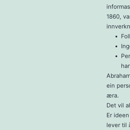
informas
1860, va
innverkn
Fol
Ing
Per
han
Abraham 
ein pers
æra.
Det vil a
Er ideen
lever til 