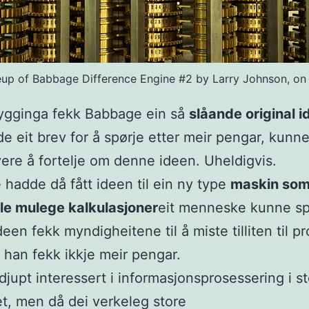
up of Babbage Difference Engine #2 by Larry Johnson, on 
ygginga fekk Babbage ein så
slåande original i
e eit brev for å spørje etter meir pengar, kunn
 vere å fortelje om denne ideen. Uheldigvis.
hadde då fått ideen til ein ny type
maskin som
lle mulege kalkulasjoner
eit menneske kunne sp
een fekk myndigheitene til å miste tilliten til pr
 han fekk ikkje meir pengar.
djupt interessert i informasjonsprosessering i st
vet, men då dei verkeleg store