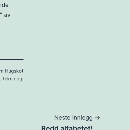
ande
” av
om
Hugskot
a
,
teknologi
Neste innlegg
Redd alfabetet!