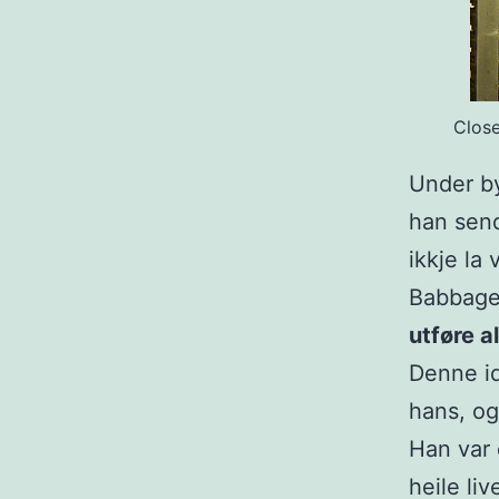
Close
Under b
han send
ikkje la
Babbage 
utføre a
Denne id
hans, og
Han var 
heile li