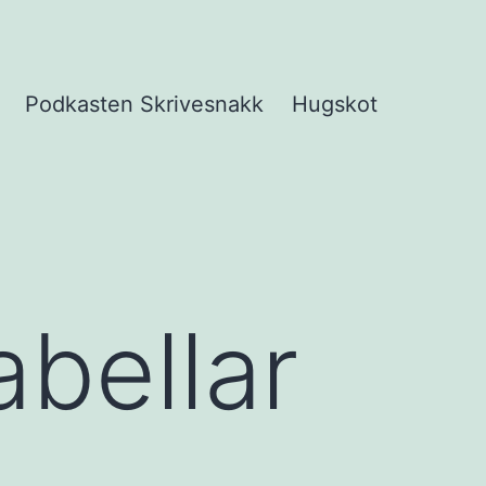
Podkasten Skrivesnakk
Hugskot
pne
eny
abellar