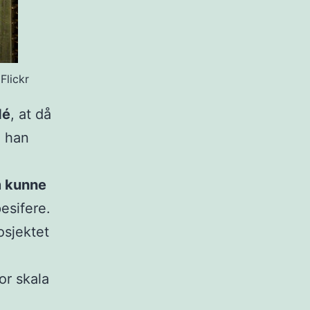
Flickr
dé
, at då
e han
 kunne
esifere.
osjektet
or skala