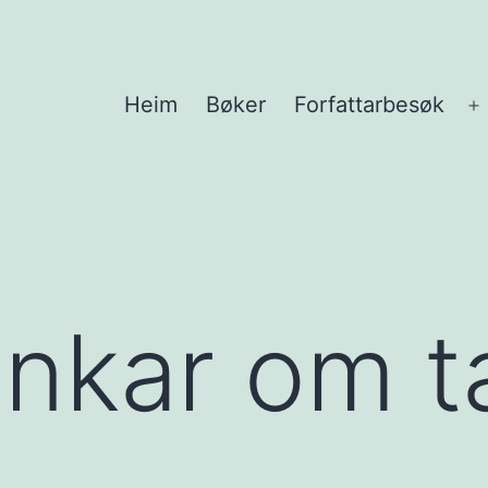
Heim
Bøker
Forfattarbesøk
Å
m
ankar om t