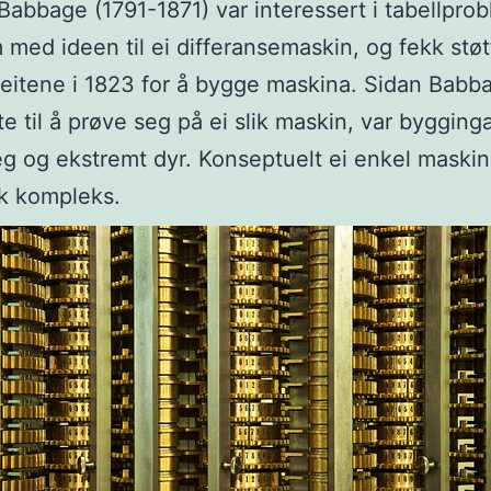
Babbage (1791-1871) var interessert i tabellpro
med ideen til ei differansemaskin, og fekk støt
itene i 1823 for å bygge maskina. Sidan Babb
te til å prøve seg på ei slik maskin, var bygging
g og ekstremt dyr. Konseptuelt ei enkel maski
k kompleks.