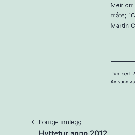
Meir om 
måte;
“C
Martin C
Publisert
2
Av
sunniva
Innleggsnaviga
Forrige innlegg
Hyttetur anno 2012