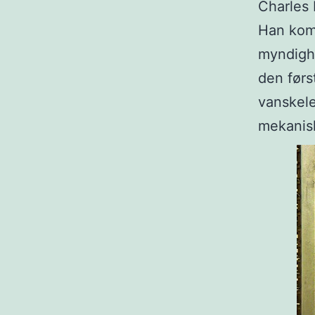
Charles 
Han kom 
myndighe
den førs
vanskele
mekanis