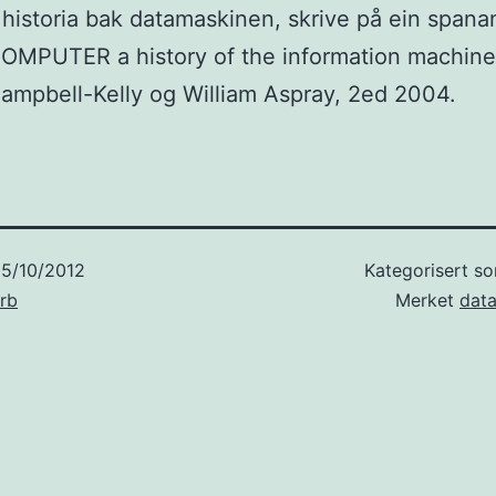
historia bak datamaskinen, skrive på ein span
OMPUTER a history of the information machine
ampbell-Kelly og William Aspray, 2ed 2004.
5/10/2012
Kategorisert s
rb
Merket
dat
sjon