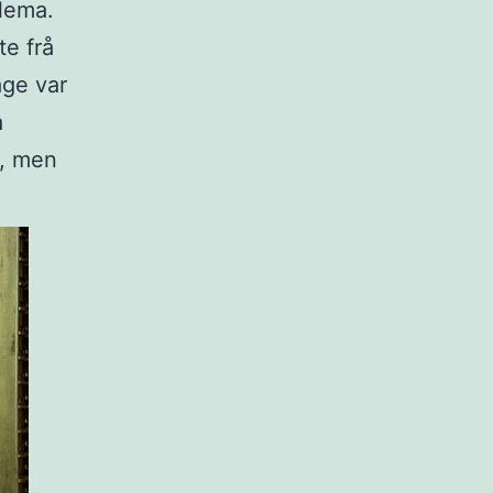
blema.
te frå
age var
a
n, men