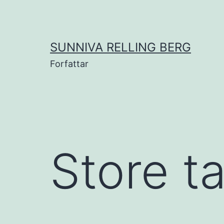
Gå
til
innhold
SUNNIVA RELLING BERG
Forfattar
Store t