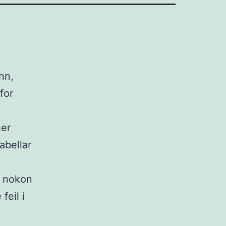
nn,
for
ner
abellar
at nokon
feil i