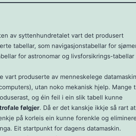
ten av syttenhundretalet vart det produsert
serte tabellar, som navigasjonstabellar for sjøme
bellar for astronomar og livsforsikrings-tabellar 
.
ne vart produserte av menneskelege datamaski
omputers), utan noko mekanisk hjelp. Mange t
oduserast, og éin feil i ein slik tabell kunne
rofale følgjer
. Då er det kanskje ikkje så rart 
tenkje på korleis ein kunne forenkle og eliminere 
inga. Eit startpunkt for dagens datamaskin.