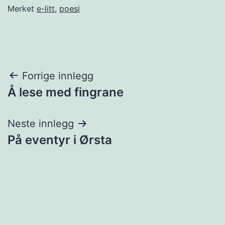
Merket
e-litt
,
poesi
Innleggsnavigasjon
Forrige innlegg
Å lese med fingrane
Neste innlegg
På eventyr i Ørsta